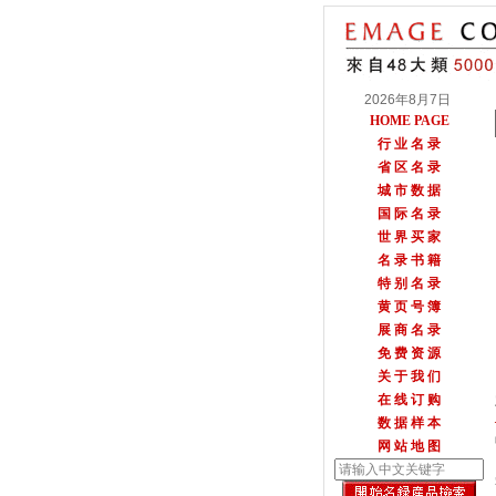
2026年8月7日
HOME PAGE
行 业 名 录
省 区 名 录
城 市 数 据
国 际 名 录
世 界 买 家
名 录 书 籍
特 别 名 录
黄 页 号 簿
展 商 名 录
免 费 资 源
关 于 我 们
在 线 订 购
数 据 样 本
网 站 地 图