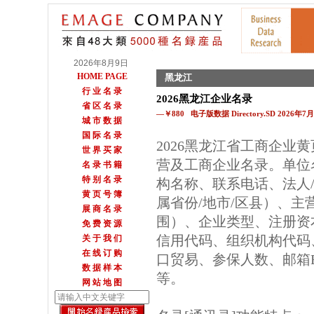
2026年8月9日
HOME PAGE
黑龙江
行 业 名 录
2026黑龙江企业名录
省 区 名 录
—￥880 电子版数据 Directory.SD 2026年
城 市 数 据
国 际 名 录
2026黑龙江省工商企业
世 界 买 家
营及工商企业名录。单位
名 录 书 籍
特 别 名 录
构名称、联系电话、法人
黄 页 号 簿
属省份/地市/区县）、主
展 商 名 录
围）、企业类型、注册资
免 费 资 源
信用代码、组织机构代码
关 于 我 们
在 线 订 购
口贸易、参保人数、邮箱E
数 据 样 本
等。
网 站 地 图