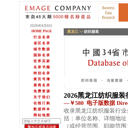
2026年8月8日
HOME PAGE
黑龙江
>>
纺织服装
行 业 名 录
省 区 名 录
城 市 数 据
国 际 名 录
世 界 买 家
名 录 书 籍
特 别 名 录
黄 页 号 簿
展 商 名 录
免 费 资 源
2026黑龙江纺织服
关 于 我 们
—￥580 电子版数据 Direc
在 线 订 购
数 据 样 本
收录黑龙江纺织服装行业
网 站 地 图
括：单位名称、详细地址
（或经营范围、职能范围